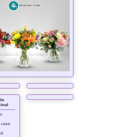
de
ginal
ro
 casa
il