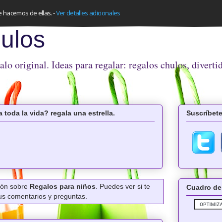
e hacemos de ellas.
-
Ver detalles adicionales
ulos
o original. Ideas para regalar: regalos chulos, diverti
 toda la vida? regala una estrella.
Suscríbete
ción sobre
Regalos para niños
. Puedes ver si te
Cuadro de
tus comentarios y preguntas.