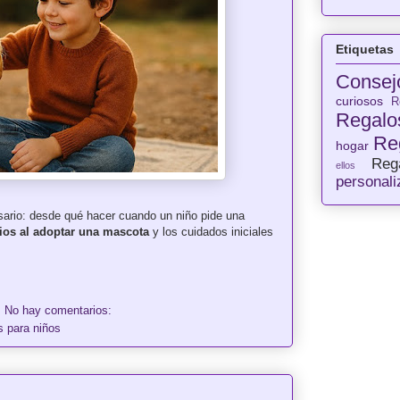
Etiquetas
Consej
curiosos
R
Regalos
Re
hogar
Reg
ellos
personal
sario: desde qué hacer cuando un niño pide una
rios al adoptar una mascota
y los cuidados iniciales
No hay comentarios:
s para niños