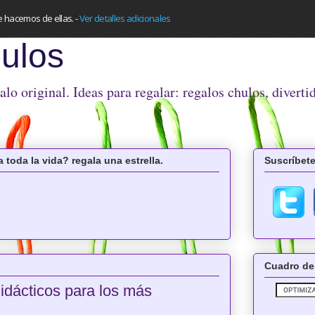
e hacemos de ellas.
-
Ver detalles adicionales
ulos
o original. Ideas para regalar: regalos chulos, diverti
 toda la vida? regala una estrella.
Suscríbete
Cuadro de
idácticos para los más