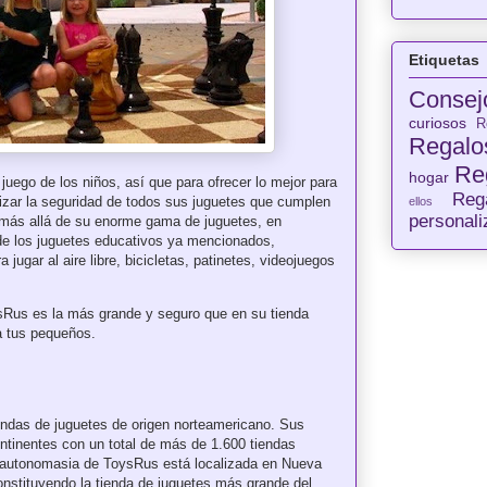
Etiquetas
Consej
curiosos
R
Regalos
Re
hogar
uego de los niños, así que para ofrecer lo mejor para
Reg
izar la seguridad de todos sus juguetes que cumplen
ellos
personal
 más allá de su enorme gama de juguetes, en
de los juguetes educativos ya mencionados,
 jugar al aire libre, bicicletas, patinetes, videojuegos
ysRus es la más grande y seguro que en su tienda
ra tus pequeños.
endas de juguetes de origen norteamericano. Sus
ontinentes con un total de más de 1.600 tiendas
r autonomasia de ToysRus está localizada en Nueva
nstituyendo la tienda de juguetes más grande del