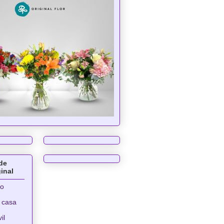
de
ginal
ro
 casa
il