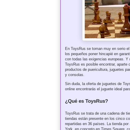
En ToysRus se toman muy en serio el j
los pequeños poner hincapié en garant
con todas las exigencias europeas. Y
ToysRus es posible encontrar, aparte 
productos de puericultura, juguetes para
y consolas.
Sin duda, la oferta de juguetes de To
online encontrarás el juguete ideal pa
¿Qué es ToysRus?
ToysRus se trata de una cadena de ti
tiendas están presente en los cinco c
repartidas en 36 países. La tienda po
York, en concreto en Times Square, co