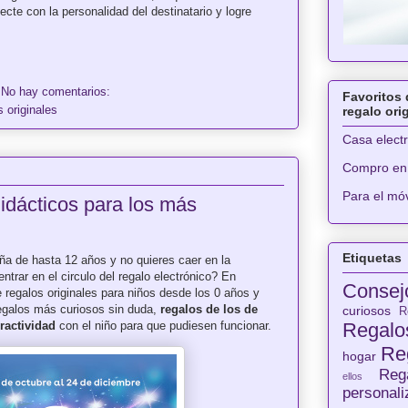
ecte con la personalidad del destinatario y logre
No hay comentarios:
Favoritos 
 originales
regalo ori
Casa elect
Compro en
Para el móv
idácticos para los más
Etiquetas
ña de hasta 12 años y no quieres caer en la
entrar en el circulo del regalo electrónico? En
Consej
 regalos originales para niños desde los 0 años y
regalos más curiosos sin duda,
regalos de los de
curiosos
R
eractividad
con el niño para que pudiesen funcionar.
Regalos
Re
hogar
Reg
ellos
personal