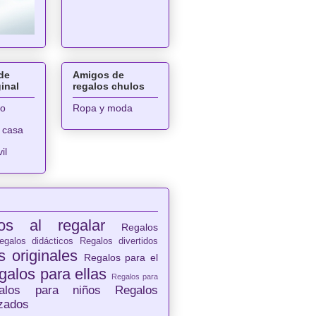
de
Amigos de
ginal
regalos chulos
ro
Ropa y moda
 casa
il
os al regalar
Regalos
egalos didácticos
Regalos divertidos
 originales
Regalos para el
galos para ellas
Regalos para
alos para niños
Regalos
izados