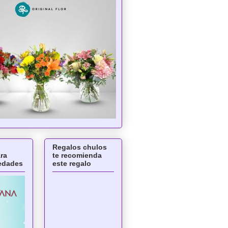
Regalos chulos
ara
te recomienda
 edades
este regalo