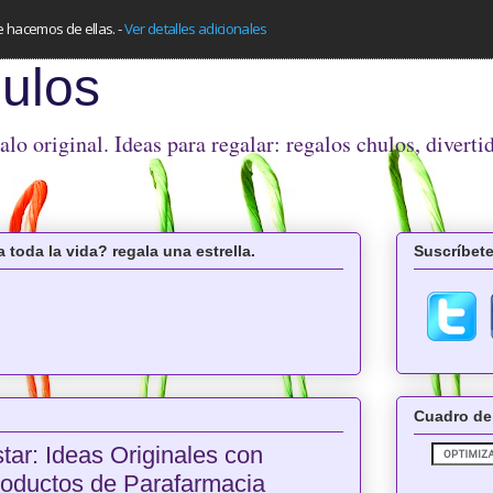
e hacemos de ellas.
-
Ver detalles adicionales
ulos
o original. Ideas para regalar: regalos chulos, diverti
 toda la vida? regala una estrella.
Suscríbete
Cuadro de
tar: Ideas Originales con
roductos de Parafarmacia