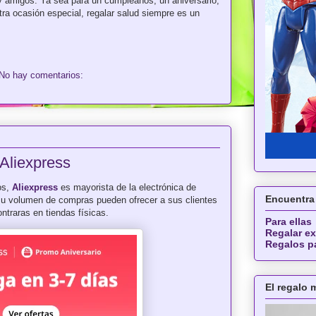
 y amigos. Ya sea para un cumpleaños, un aniversario,
tra ocasión especial, regalar salud siempre es un
No hay comentarios:
Aliexpress
os,
Aliexpress
es mayorista de la electrónica de
Encuentra 
su volumen de compras pueden ofrecer a sus clientes
ntraras en tiendas físicas.
Para ellas
Regalar ex
Regalos p
El regalo